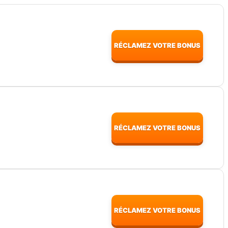
RÉCLAMEZ VOTRE BONUS
RÉCLAMEZ VOTRE BONUS
RÉCLAMEZ VOTRE BONUS