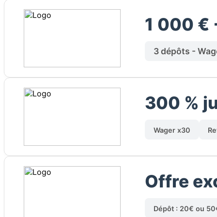
1 000 € 
3 dépôts - Wag
300 % ju
Wager x30
Re
Offre ex
Dépôt : 20€ ou 50