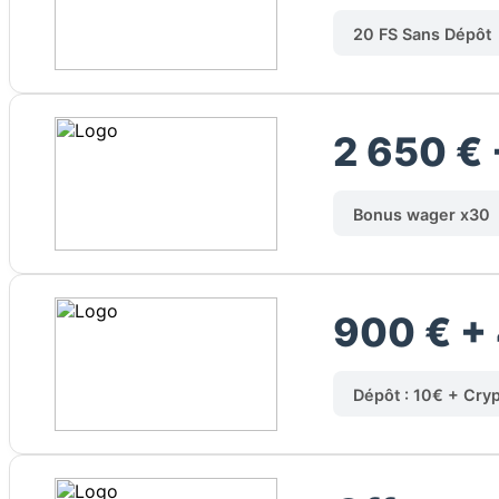
20 FS Sans Dépôt
2 650 €
Bonus wager x30
900 € +
Dépôt : 10€ + Cry